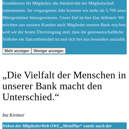
Konditionen für Mitglieder, die Attraktivität der Mitgliedschaft
untermauern. Im vergangenen Jahr konnten wir mehr als 5.700 neue
Miteigentümer hinzugewinnen. Unser Ziel ist hier klar definiert: Wir
möchten aus unseren Kunden auch Mitglieder unserer Bank machen,
weil wir der festen Überzeugung sind, dass die genossenschaftliche
Teilhabe ein Zukunftsmodell ist und sich bei uns besonders auszahlt.
Mehr anzeigen
Weniger anzeigen
„Die Vielfalt der Menschen in
unserer Bank macht den
Unterschied.“
Ina Kreimer
Neben der MitgliederWelt OWL „MeinPlus“ wurde auch der