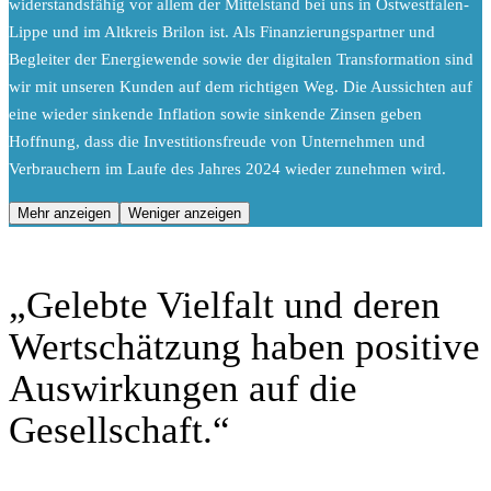
widerstandsfähig vor allem der Mittelstand bei uns in Ostwestfalen-
Lippe und im Altkreis Brilon ist. Als Finanzierungspartner und
Begleiter der Energiewende sowie der digitalen Transformation sind
wir mit unseren Kunden auf dem richtigen Weg. Die Aussichten auf
eine wieder sinkende Inflation sowie sinkende Zinsen geben
Hoffnung, dass die Investitionsfreude von Unternehmen und
Verbrauchern im Laufe des Jahres 2024 wieder zunehmen wird.
Mehr anzeigen
Weniger anzeigen
„Gelebte Vielfalt und deren
Wertschätzung haben positive
Auswirkungen auf die
Gesellschaft.“