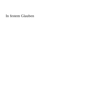
In festem Glauben
Impressum
|
Nutzungsbedingungen
|
Datenschutzhinweise
|
Bildnachweise
|
Barrierefreiheit
|
Kontakt