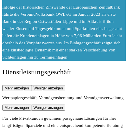
Infolge der historischen Zinswende der Europäischen Zentralbank
führte die VerbundVolksbank OWL eG im Januar 2023 als erste
Bank in der Region Ostwestfalen-Lippe und im Altkreis Brilon
wieder Zinsen auf Tagesgeldkonten und Sparkonten ein. Insgesamt
liefen die Kundeneinlagen in Höhe von 7,06 Milliarden Euro leicht
oberhalb des Vorjahreswertes aus. Im Einlagengeschäft zeigte sich
eine zinsbedingte Dynamik mit einer starken Verschiebung von
Sichteinlagen hin zu Termineinlagen.
Dienstleistungsgeschäft
Mehr anzeigen
Weniger anzeigen
Wertpapiergeschäft, Vermögensberatung und Vermögensverwaltung
Mehr anzeigen
Weniger anzeigen
Für viele Privatkunden gewinnen passgenaue Lösungen für ihre
langfristigen Sparziele und eine entsprechend kompetente Beratung