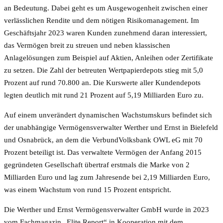
an Bedeutung. Dabei geht es um Ausgewogenheit zwischen einer
verlässlichen Rendite und dem nötigen Risikomanagement. Im
Geschäftsjahr 2023 waren Kunden zunehmend daran interessiert,
das Vermögen breit zu streuen und neben klassischen
Anlagelösungen zum Beispiel auf Aktien, Anleihen oder Zertifikate
zu setzen. Die Zahl der betreuten Wertpapierdepots stieg mit 5,0
Prozent auf rund 70.800 an. Die Kurswerte aller Kundendepots
legten deutlich mit rund 21 Prozent auf 5,19 Milliarden Euro zu.
Auf einem unverändert dynamischen Wachstumskurs befindet sich
der unabhängige Vermögensverwalter Werther und Ernst in Bielefeld
und Osnabrück, an dem die VerbundVolksbank OWL eG mit 70
Prozent beteiligt ist. Das verwaltete Vermögen der Anfang 2015
gegründeten Gesellschaft übertraf erstmals die Marke von 2
Milliarden Euro und lag zum Jahresende bei 2,19 Milliarden Euro,
was einem Wachstum von rund 15 Prozent entspricht.
Die Werther und Ernst Vermögensverwalter GmbH wurde in 2023
vom Fachmagazin „Elite Report“ in Kooperation mit dem