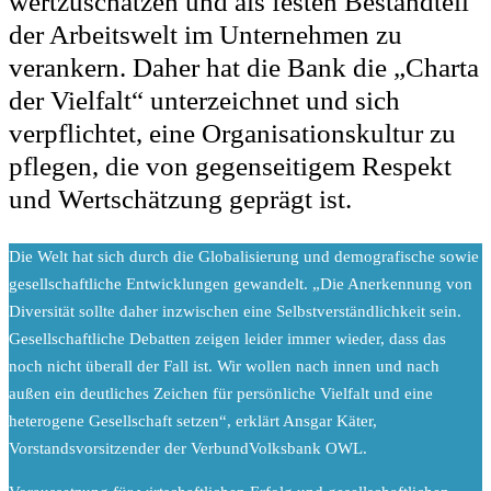
wertzuschätzen und als festen Bestandteil
der Arbeitswelt im Unternehmen zu
verankern. Daher hat die Bank die „Charta
der Vielfalt“ unterzeichnet und sich
verpflichtet, eine Organisationskultur zu
pflegen, die von gegenseitigem Respekt
und Wertschätzung geprägt ist.
D
ie Welt hat sich durch die Globalisierung und demografische sowie
gesellschaftliche Entwicklungen gewandelt. „Die Anerkennung von
Diversität sollte daher inzwischen eine Selbstverständlichkeit sein.
Gesellschaftliche Debatten zeigen leider immer wieder, dass das
noch nicht überall der Fall ist. Wir wollen nach innen und nach
außen ein deutliches Zeichen für persönliche Vielfalt und eine
heterogene Gesellschaft setzen“, erklärt Ansgar Käter,
Vorstandsvorsitzender der VerbundVolksbank OWL.