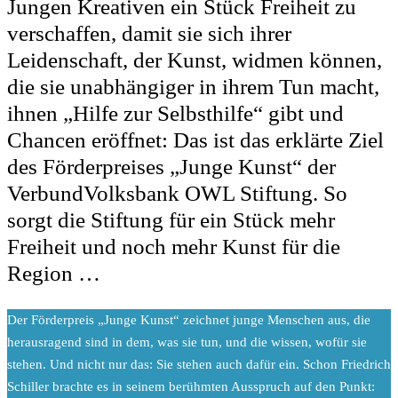
Jungen Kreativen ein Stück Freiheit zu
verschaffen, damit sie sich ihrer
Leidenschaft, der Kunst, widmen können,
die sie unabhängiger in ihrem Tun macht,
ihnen „Hilfe zur Selbsthilfe“ gibt und
Chancen eröffnet: Das ist das erklärte Ziel
des Förderpreises „Junge Kunst“ der
VerbundVolksbank OWL Stiftung. So
sorgt die Stiftung für ein Stück mehr
Freiheit und noch mehr Kunst für die
Region …
D
er Förderpreis „Junge Kunst“ zeichnet junge Menschen aus, die
herausragend sind in dem, was sie tun, und die wissen, wofür sie
stehen. Und nicht nur das: Sie stehen auch dafür ein. Schon Friedrich
Schiller brachte es in seinem berühmten Ausspruch auf den Punkt: