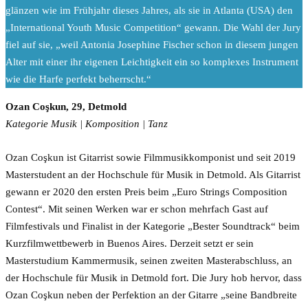
glänzen wie im Frühjahr dieses Jahres, als sie in Atlanta (USA) den
„International Youth Music Competition“ gewann. Die Wahl der Jury
fiel auf sie, „weil Antonia Josephine Fischer schon in diesem jungen
Alter mit einer ihr eigenen Leichtigkeit ein so komplexes Instrument
wie die Harfe perfekt beherrscht.“
Ozan Coşkun, 29, Detmold
Kategorie Musik | Komposition | Tanz
Ozan Coşkun ist Gitarrist sowie Filmmusikkomponist und seit 2019
Masterstudent an der Hochschule für Musik in Detmold. Als Gitarrist
gewann er 2020 den ersten Preis beim „Euro Strings Composition
Contest“. Mit seinen Werken war er schon mehrfach Gast auf
Filmfestivals und Finalist in der Kategorie „Bester Soundtrack“ beim
Kurzfilmwettbewerb in Buenos Aires. Derzeit setzt er sein
Masterstudium Kammermusik, seinen zweiten Masterabschluss, an
der Hochschule für Musik in Detmold fort. Die Jury hob hervor, dass
Ozan Coşkun neben der Perfektion an der Gitarre „seine Bandbreite