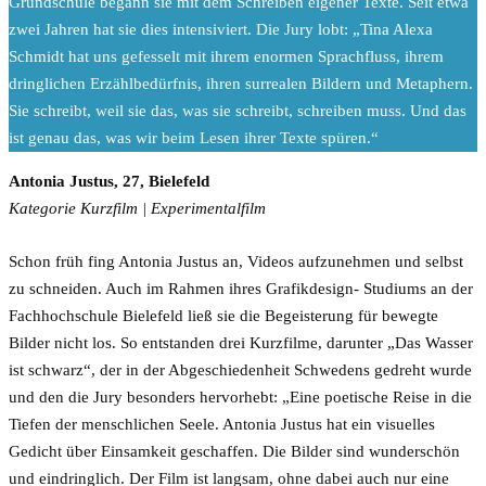
Grundschule begann sie mit dem Schreiben eigener Texte. Seit etwa
zwei Jahren hat sie dies intensiviert. Die Jury lobt: „Tina Alexa
Schmidt hat uns gefesselt mit ihrem enormen Sprachfluss, ihrem
dringlichen Erzählbedürfnis, ihren surrealen Bildern und Metaphern.
Sie schreibt, weil sie das, was sie schreibt, schreiben muss. Und das
ist genau das, was wir beim Lesen ihrer Texte spüren.“
Antonia Justus, 27, Bielefeld
Kategorie Kurzfilm | Experimentalfilm
Schon früh fing Antonia Justus an, Videos aufzunehmen und selbst
zu schneiden. Auch im Rahmen ihres Grafikdesign- Studiums an der
Fachhochschule Bielefeld ließ sie die Begeisterung für bewegte
Bilder nicht los. So entstanden drei Kurzfilme, darunter „Das Wasser
ist schwarz“, der in der Abgeschiedenheit Schwedens gedreht wurde
und den die Jury besonders hervorhebt: „Eine poetische Reise in die
Tiefen der menschlichen Seele. Antonia Justus hat ein visuelles
Gedicht über Einsamkeit geschaffen. Die Bilder sind wunderschön
und eindringlich. Der Film ist langsam, ohne dabei auch nur eine