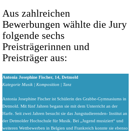
Aus zahlreichen
Bewerbungen wählte die Jury
folgende sechs
Preisträgerinnen und
Preisträger aus:
Antonia Josephine Fischer, 14, Detmold
Kategorie Musik | Komposition | Tanz
Antonia Josephine Fischer ist Schülerin des Grabbe-Gymnasiums in
Detmold. Mit fünf Jahren begann sie mit dem Unterricht an der
Harfe. Seit zwei Jahren besucht sie das Jungstudierenden- Institut an
der Detmolder Hochschule für Musik. Bei „Jugend musiziert“ und
weiteren Wettbewerben in Belgien und Frankreich konnte sie ebenso