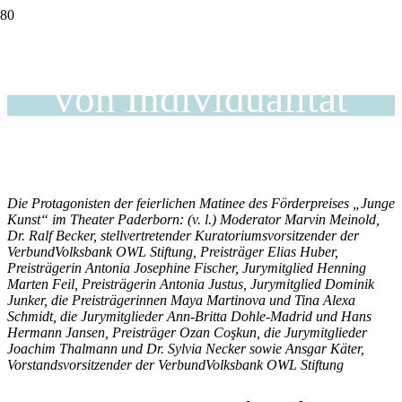
Kunst als Ausdruck
von Individualität
Die Protagonisten der feierlichen Matinee des Förderpreises „Junge
Kunst“ im Theater Paderborn: (v. l.) Moderator Marvin Meinold,
Dr. Ralf Becker, stellvertretender Kuratoriumsvorsitzender der
VerbundVolksbank OWL Stiftung, Preisträger Elias Huber,
Preisträgerin Antonia Josephine Fischer, Jurymitglied Henning
Marten Feil, Preisträgerin Antonia Justus, Jurymitglied Dominik
Junker, die Preisträgerinnen Maya Martinova und Tina Alexa
Schmidt, die Jurymitglieder Ann-Britta Dohle-Madrid und Hans
Hermann Jansen, Preisträger Ozan Coşkun, die Jurymitglieder
Joachim Thalmann und Dr. Sylvia Necker sowie Ansgar Käter,
Vorstandsvorsitzender der VerbundVolksbank OWL Stiftung