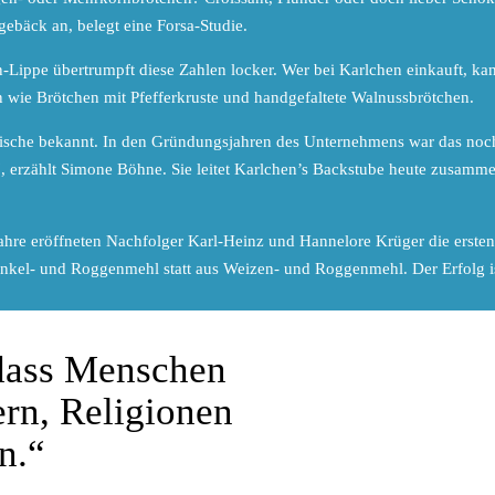
ebäck an, belegt eine Forsa-Studie.
n-Lippe übertrumpft diese Zahlen locker. Wer bei Karlchen einkauft, ka
wie Brötchen mit Pfefferkruste und handgefaltete Walnussbrötchen.
Frische bekannt. In den Gründungsjahren des Unternehmens war das noch
, erzählt Simone Böhne. Sie leitet Karlchen’s Backstube heute zusamm
hre eröffneten Nachfolger Karl-Heinz und Hannelore Krüger die ersten F
inkel- und Roggenmehl statt aus Weizen- und Roggenmehl. Der Erfolg ist 
 dass Menschen
rn, Religionen
n.“