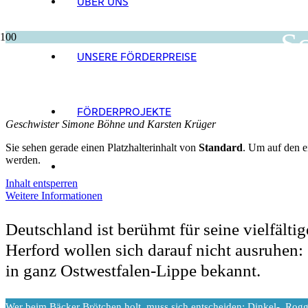
ÜBER UNS
Sc
UNSERE FÖRDERPREISE
FÖRDERPROJEKTE
Geschwister Simone Böhne und Karsten Krüger
Sie sehen gerade einen Platzhalterinhalt von
Standard
. Um auf den ei
werden.
Inhalt entsperren
Weitere Informationen
Deutschland ist berühmt für seine vielfäl
Herford wollen sich darauf nicht ausruhen
in ganz Ostwestfalen-Lippe bekannt.
W
er beim Bäcker Brötchen holt, muss sich entscheiden: Dinkel-, Rog