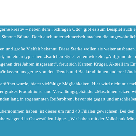
rne kreativ – neben dem „Schrägen Otto“ gibt es zum Beispiel auch ein
sagt Simone Böhne. Doch auch unternehmerisch machen die ungewöhnlic
en und große Vielfalt bekannt. Diese Stärke wollen sie weiter ausbauen
rt, um einen typischen „Karlchen Style“ zu entwickeln. „Aufgrund der
genen drei Jahren insgesamt“, freut sich Karsten Krüger. Aktuell im E
ir lassen uns gerne von den Trends und Backtraditionen anderer Länder
röffnet wurde, bietet vielfältige Möglichkeiten. Hier wird nicht nur m
eter großes Produktions- und Verwaltungsgebäude. „Maschinen setzen wir
unden lang in sogenannten Reiferohren, bevor sie gegart und anschließe
übernommen haben, ist dieses um rund 40 Filialen gewachsen. Bei den 
len, überwiegend in Ostwestfalen-Lippe. „Wir haben mit der Volksbank M