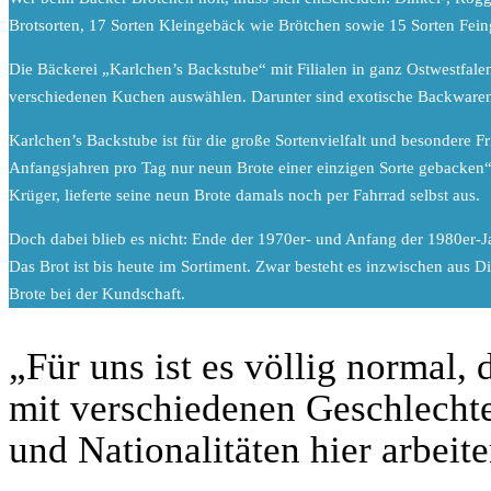
Brotsorten, 17 Sorten Kleingebäck wie Brötchen sowie 15 Sorten Feing
Die Bäckerei „Karlchen’s Backstube“ mit Filialen in ganz Ostwestfale
verschiedenen Kuchen auswählen. Darunter sind exotische Backwaren 
Karlchen’s Backstube ist für die große Sortenvielfalt und besondere 
Anfangsjahren pro Tag nur neun Brote einer einzigen Sorte gebacken“
Krüger, lieferte seine neun Brote damals noch per Fahrrad selbst aus.
Doch dabei blieb es nicht: Ende der 1970er- und Anfang der 1980er-Ja
Das Brot ist bis heute im Sortiment. Zwar besteht es inzwischen aus D
Brote bei der Kundschaft.
„Für uns ist es völlig normal,
mit verschiedenen Geschlechte
und Nationalitäten hier arbeite