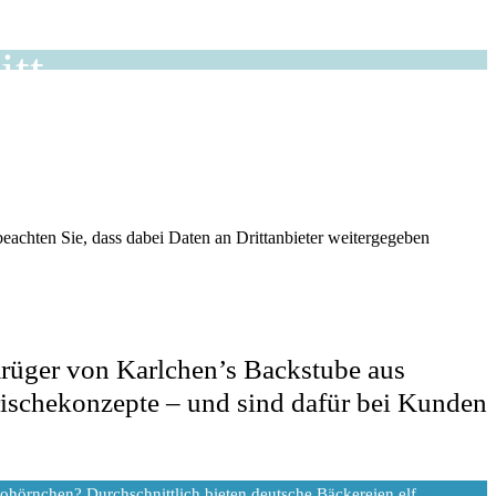
itt
 beachten Sie, dass dabei Daten an Drittanbieter weitergegeben
Krüger von Karlchen’s Backstube aus
rischekonzepte – und sind dafür bei Kunden
ohörnchen? Durchschnittlich bieten deutsche Bäckereien elf