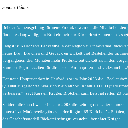
Simone Böhne
B
ei der Namensgebung für neue Produkte werden die Mitarbeitenden ge
finden es langweilig, ein Brot einfach nur Körnerbrot zu nennen“, 
Längst ist Karlchen’s Backstube in der Region für innovative Backwar
neues Brot, Brötchen und Gebäck entwickelt und Bestehendes optimie
vergangenen drei Monaten mehr Produkte entwickelt als in den vergan
Stunden Teigruhezeiten für die besten Aromaporen und vieles mehr. „W
Der neue Hauptstandort in Herford, wo im Jahr 2023 die „Backstube“ e
Qualität ausgerichtet. Was sich klein anhört, ist ein 10.000 Quadratm
verbessern“, sagt Karsten Krüger. Brötchen zum Beispiel reifen 20 St
Seitdem die Geschwister im Jahr 2005 die Leitung des Unternehmens 
unterstützt. Mittlerweile gibt es in der Region 65 Karlchen’s- Filia
das Geschäftsmodell Bäckerei sehr gut versteht“, berichtet Krüger.