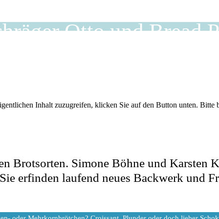
hräger Otto und Bread P
gentlichen Inhalt zuzugreifen, klicken Sie auf den Button unten. Bitte
tigen Brotsorten. Simone Böhne und Karsten 
: Sie erfinden laufend neues Backwerk und F
gen- oder Mehrkornbrötchen? Croissant, Plunder oder doch lieber Schok