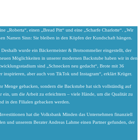
e „Roberta“, einen „Bread Pitt“ und eine „Scharfe Charlotte“. „Wir
hen Namen Sinn: Sie bleiben in den Köpfen der Kundschaft hängen.
. Deshalb wurde ein Bäckermeister & Brotsommelier eingestellt, der
 neuen Möglichkeiten in unserer modernen Backstube haben wir in den
ntwicklungsstadium sind „Schnecken neu gedacht“, Brote mit 36
 inspirieren, aber auch von TikTok und Instagram“, erklärt Krüger.
ehr Menge gebacken, sondern die Backstube hat sich vollständig auf
 ein, um die Arbeit zu erleichtern – viele Hände, um die Qualität zu
nd in den Filialen gebacken werden.
Investitionen hat die Volksbank Minden das Unternehmen finanziell
inden und unserem Berater Andreas Lahme einen Partner gefunden, der